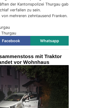
äften der Kantonspolizei Thurgau gab
hlaf verfallen zu sein.
 von mehreren zehntausend Franken.
hurgau
i Thurgau
Facebook
Whatsapp
usammenstoss mit Traktor
 landet vor Wohnhaus