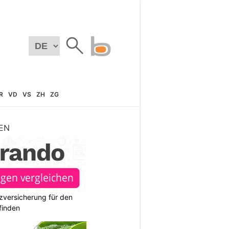
R
VD
VS
ZH
ZG
EN
zversicherung für den
finden