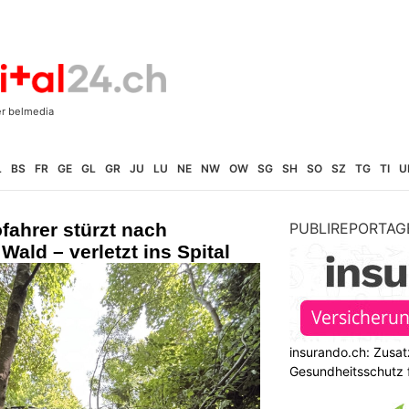
L
BS
FR
GE
GL
GR
JU
LU
NE
NW
OW
SG
SH
SO
SZ
TG
TI
U
ahrer stürzt nach
PUBLIREPORTAG
ald – verletzt ins Spital
insurando.ch: Zusat
Gesundheitsschutz 