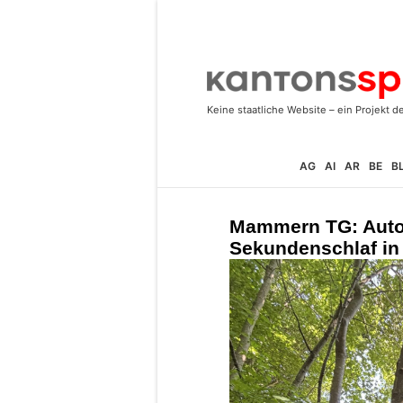
AG
AI
AR
BE
B
Mammern TG: Autof
Sekundenschlaf in W