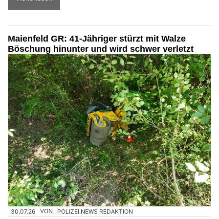
Maienfeld GR: 41-Jähriger stürzt mit Walze
Böschung hinunter und wird schwer verletzt
30.07.26
VON
POLIZEI.NEWS REDAKTION