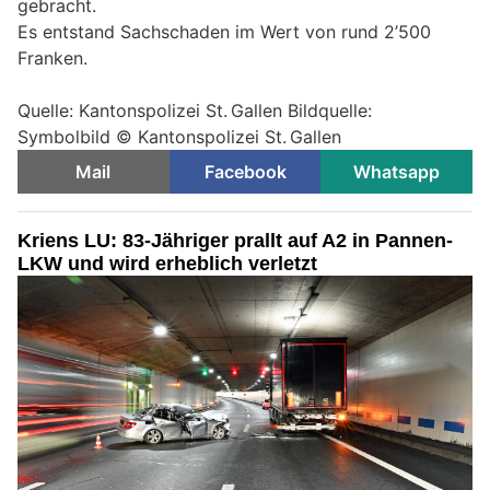
gebracht.
Es entstand Sachschaden im Wert von rund 2’500
Franken.
Quelle: Kantonspolizei St. Gallen Bildquelle:
Symbolbild © Kantonspolizei St. Gallen
Mail
Facebook
Whatsapp
Kriens LU: 83-Jähriger prallt auf A2 in Pannen-
LKW und wird erheblich verletzt