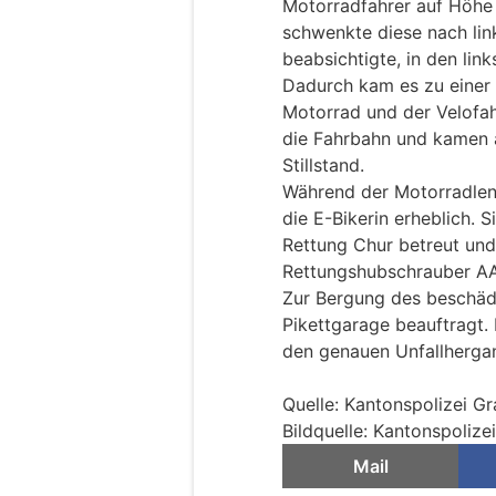
Motorradfahrer auf Höhe 
schwenkte diese nach lin
beabsichtigte, in den lin
Dadurch kam es zu einer 
Motorrad und der Velofahr
die Fahrbahn und kamen 
Stillstand.
Während der Motorradlenke
die E-Bikerin erheblich.
Rettung Chur betreut un
Rettungshubschrauber AAA
Zur Bergung des beschäd
Pikettgarage beauftragt.
den genauen Unfallherga
Quelle: Kantonspolizei G
Bildquelle: Kantonspoliz
Mail