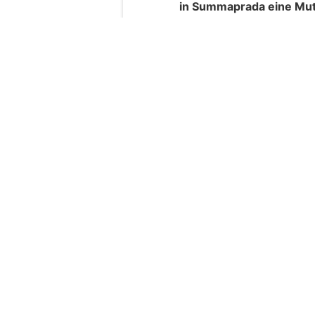
Am Sonntagnachmittag is
Berninastrasse H29 zu 
Beim Sturz verletzte sich
Weiterlesen
insurando.ch: Zusatzversicherung für 
Gesundheitsschutz finden
Summaprada GR: Mu
– Rega fliegt zweij