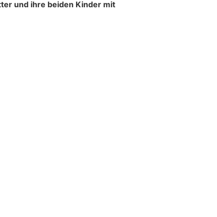
t es in Pontresina auf der
einem Motorradunfall gekommen.
 der Lenker schwer.
den
Umweltgerechte Ölbindungslösungen von Ölfrei
GmbH
tter stürzt mit Lastenvelo
ähriges Kind ins Spital