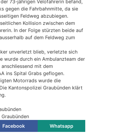
der 73-jährigen Velofahrerin befand,
ks gegen die Fahrbahnmitte, da sie
ksseitigen Feldweg abzubiegen.
seitlichen Kollision zwischen dem
erin. In der Folge stürzten beide auf
ausserhalb auf dem Feldweg zum
r unverletzt blieb, verletzte sich
 Sie wurde durch ein Ambulanzteam der
d anschliessend mit dem
 ins Spital Grabs geflogen.
igten Motorrads wurde die
 Die Kantonspolizei Graubünden klärt
ng.
raubünden
ei Graubünden
Facebook
Whatsapp