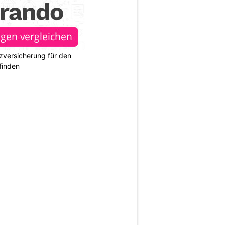
zversicherung für den
finden
N