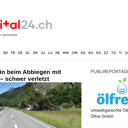
L
BS
FR
GE
GL
GR
JU
LU
NE
NW
OW
SG
SH
SO
SZ
TG
TI
U
in beim Abbiegen mit
PUBLIREPORTAG
 – schwer verletzt
Umweltgerechte Öl
Ölfrei GmbH