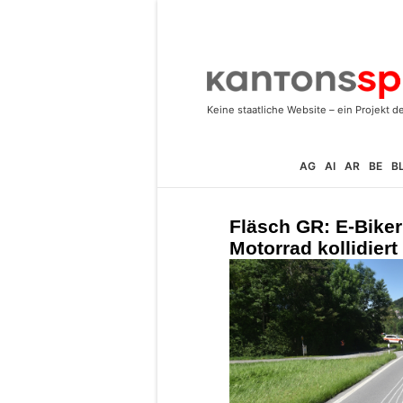
AG
AI
AR
BE
B
Fläsch GR: E-Biker
Motorrad kollidiert