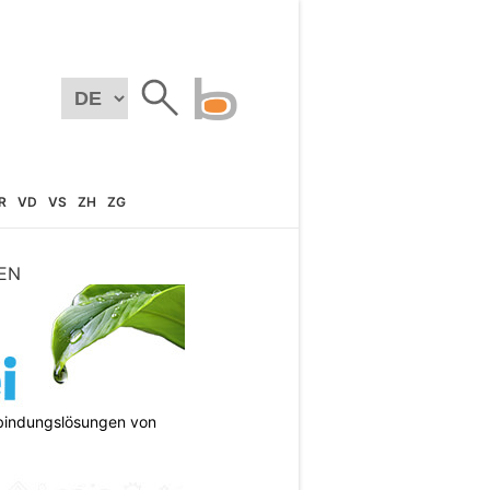
R
VD
VS
ZH
ZG
EN
bindungslösungen von