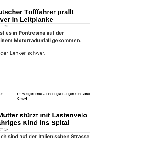
tscher Töfffahrer prallt
er in Leitplanke
KTION