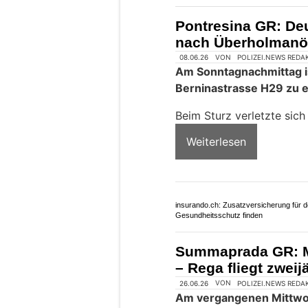
Pontresina GR: Deu
nach Überholmanöv
08.06.26
VON
POLIZEI.NEWS REDA