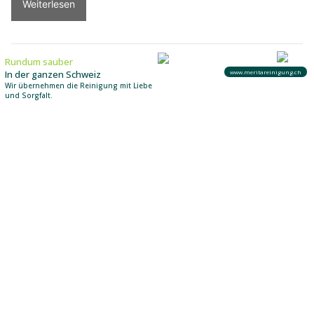
insurando.ch: Zusatzversicherung für den Gesundheitsschutz finden
Rain LU: Zwei Verletzte nach seitlich-frontaler
Kollision – Strasse zwei Stunden gesperrt