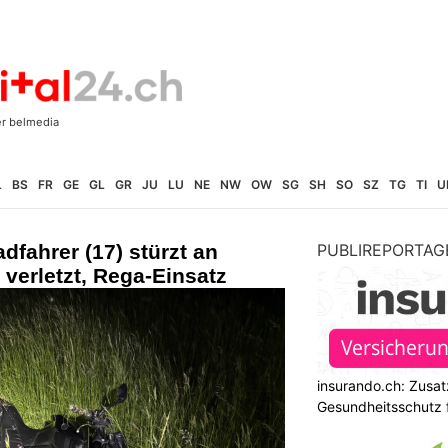
L
BS
FR
GE
GL
GR
JU
LU
NE
NW
OW
SG
SH
SO
SZ
TG
TI
U
dfahrer (17) stürzt an
PUBLIREPORTAG
verletzt, Rega-Einsatz
insurando.ch: Zusat
Gesundheitsschutz 