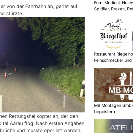
Forni Medical: Hochw
er von der Fahrbahn ab, geriet auf
Spitäler, Praxen, R
d stürzte.
Restaurant Riegelhof
Feinschmecker und 
MB Montagen GmbH:
begeistern
nen Rettungshelikopter an, der den
pital Aarau flog. Nach ersten Angaben
nbrüche und musste operiert werden.