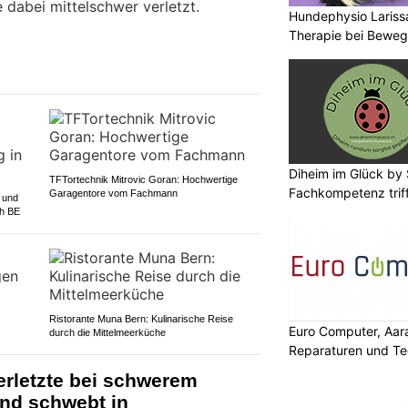
 dabei mittelschwer verletzt.
Hundephysio Lariss
Therapie bei Bewe
Diheim im Glück by 
TFTortechnik Mitrovic Goran: Hochwertige
Fachkompetenz trif
Garagentore vom Fachmann
 und
ch BE
Ristorante Muna Bern: Kulinarische Reise
Euro Computer, Aara
durch die Mittelmeerküche
Reparaturen und Te
erletzte bei schwerem
ind schwebt in