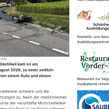
Kosmetik- und Gesun
Ausbildungszentrum
KTION
 Gächliwil kam es am
ust 2026, zu einer seitlich-
schen einem Auto und einem
Restaurant zur Säg
musikalische Unter
radlenker schwere und die
letzungen zu. Nach der medizinischen
urde der verunfallte Motorradlenker
ter der Rega in ein Spital geflogen.