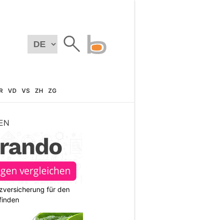
R
VD
VS
ZH
ZG
EN
zversicherung für den
finden