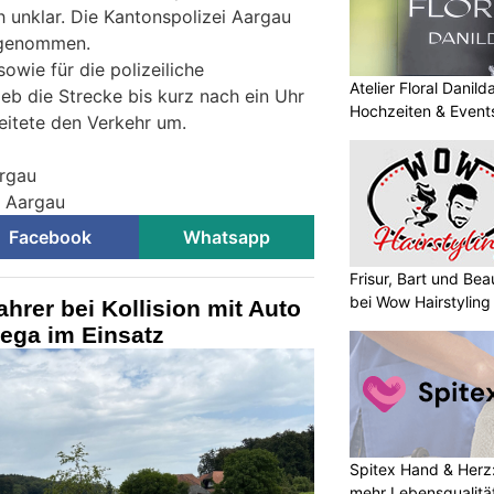
h unklar. Die Kantonspolizei Aargau
ufgenommen.
owie für die polizeiliche
Atelier Floral Danilda
eb die Strecke bis kurz nach ein Uhr
Hochzeiten & Events
eitete den Verkehr um.
argau
i Aargau
Facebook
Whatsapp
Frisur, Bart und Bea
bei Wow Hairstyling
ahrer bei Kollision mit Auto
Rega im Einsatz
Spitex Hand & Herz:
mehr Lebensqualitä