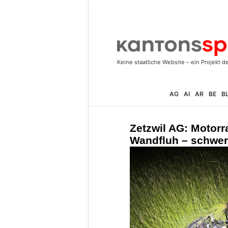
AG
AI
AR
BE
B
Zetzwil AG: Motorra
Wandfluh – schwer 