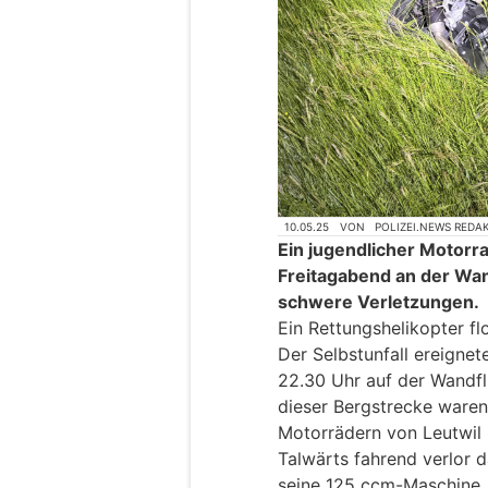
10.05.25
VON
POLIZEI.NEWS REDA
Ein jugendlicher Motorr
Freitagabend an der Wand
schwere Verletzungen.
Ein Rettungshelikopter flo
Der Selbstunfall ereignet
22.30 Uhr auf der Wandfl
dieser Bergstrecke waren
Motorrädern von Leutwil 
Talwärts fahrend verlor d
seine 125 ccm-Maschine.