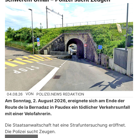
Baureinigung, Umzugsreinigung und mehr – Latinos Reinigung aus Oberglatt ZH
überzeugt
Ihr Experte für Bauprojekte aller Art: Bau AG Möriken
Camping-Seeblick AG: Erholung und Natur am Hallwilersee in Mosen LU
Paudex VD: Velofahrerin (23) stirbt nach
schwerem Unfall – Polizei sucht Zeugen