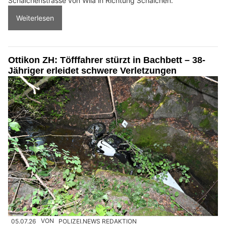
Schalchenstrasse von Wila in Richtung Schalchen.
Weiterlesen
Ottikon ZH: Töfffahrer stürzt in Bachbett – 38-
Jähriger erleidet schwere Verletzungen
05.07.26
VON
POLIZEI.NEWS REDAKTION