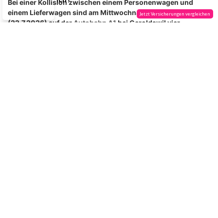
12.07.26
VON
POLIZEI.NEWS REDAKTION
Am Samstagvormittag (11.07.2026) ist ein 35-jähriger Mann
mit seinem Traktor verunfallt und hat sich dabei eher schwer
verletzt.
Er konnte
durch die Rega geborgen
und ins Spital transportiert