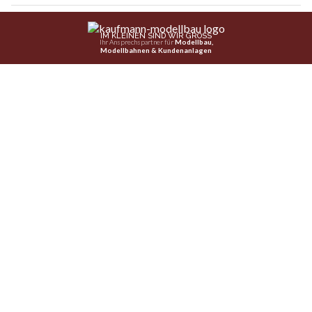
Brugg AG: 21-Jähriger kracht in Stützmauer –
Auto überschlägt sich und landet auf Dach
08.08.26
VON
POLIZEI.NEWS REDAKTION
Am Freitagabend kollidierte ein Automobilist mit einer
Stützmauer.