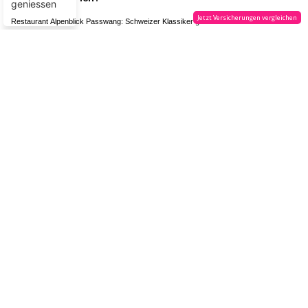
Restaurant Alpenblick Passwang: Schweizer Klassiker geniessen
Präzision, Erfahrung und Sicherheit: Das Erfolgsrezept der Rovertrans AG
Rattlinbones AG: Vintage-Mode & Rock'n'Roll in der Schaffhauser Altstadt
PUBLIREPORTAGEN