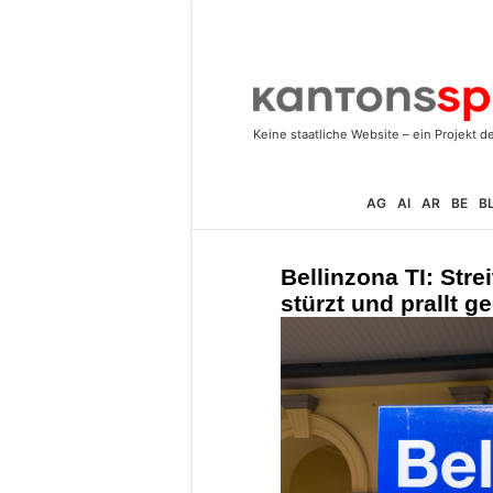
AG
AI
AR
BE
B
Bellinzona TI: Strei
stürzt und prallt 