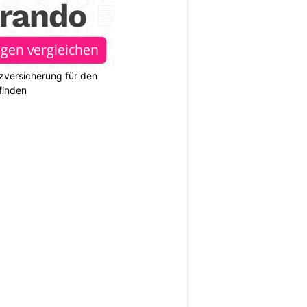
zversicherung für den
finden
N