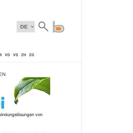
R
VD
VS
ZH
ZG
EN
bindungslösungen von