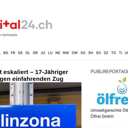
L
BS
FR
GE
GL
GR
JU
LU
NE
NW
OW
SG
SH
SO
SZ
TG
TI
U
t eskaliert – 17-Jähriger
PUBLIREPORTAG
gegen einfahrenden Zug
Umweltgerechte Öl
Ölfrei GmbH