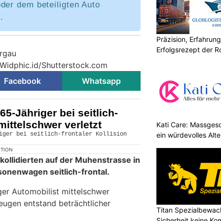
der dem beteiligten Auto
.
Präzision, Erfahrung
Erfolgsrezept der R
argau
 Widphic.id/Shutterstock.com
Facebook
Whatsapp
5-Jähriger bei seitlich-
 mittelschwer verletzt
Kati Care: Massges
ein würdevolles Alte
KTION
ollidierten auf der Muhenstrasse in
onenwagen seitlich-frontal.
ger Automobilist mittelschwer
zeugen entstand beträchtlicher
Titan Spezialbewa
Sicherheit keine K