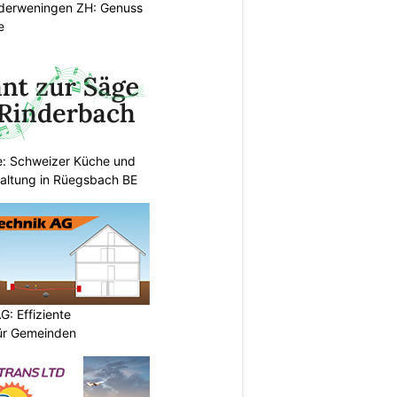
ederweningen ZH: Genuss
e
e: Schweizer Küche und
haltung in Rüegsbach BE
G: Effiziente
ür Gemeinden