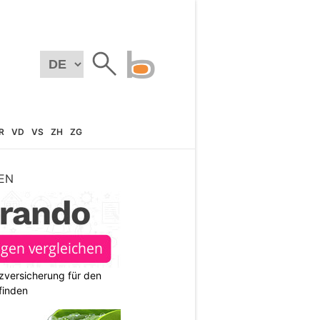
R
VD
VS
ZH
ZG
EN
zversicherung für den
finden