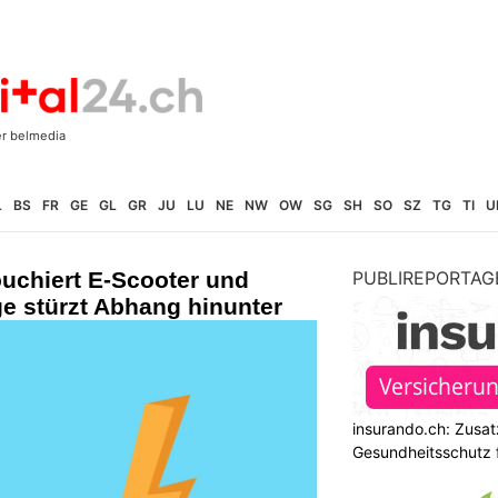
L
BS
FR
GE
GL
GR
JU
LU
NE
NW
OW
SG
SH
SO
SZ
TG
TI
U
ouchiert E-Scooter und
PUBLIREPORTAG
ige stürzt Abhang hinunter
insurando.ch: Zusat
Gesundheitsschutz 