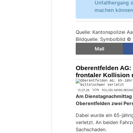
Unfallhergang o
machen können
Quelle: Kantonspolizei A
Bildquelle: Symbolbild ©
Mail
Oberentfelden AG: 6
frontaler Kollision
15.07.26
VON
POLIZEI.NEWS REDA
Am Dienstagnachmittag k
Oberentfelden zwei Pers
Dabei wurde ein 65-jähri
verletzt. An beiden Fahr
Sachschaden.