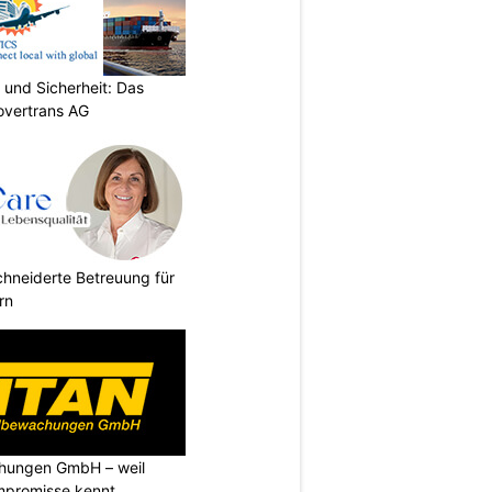
 und Sicherheit: Das
overtrans AG
chneiderte Betreuung für
rn
chungen GmbH – weil
ompromisse kennt