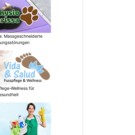
a: Massgeschneiderte
gungsstörungen
flege-Wellness für
esundheit