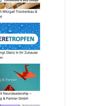
R.Witzgall Trockenbau &
et
ngt Glanz in Ihr Zuhause
en
mit Neuroleadership –
ng & Partner GmbH