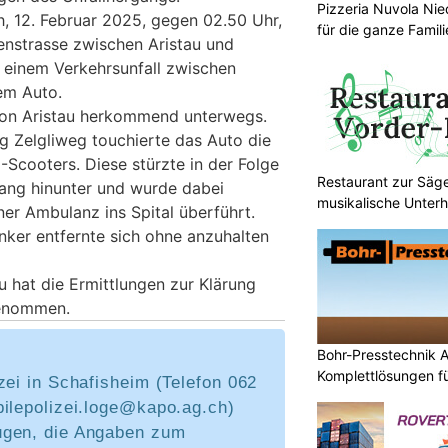
Pizzeria Nuvola Ni
h, 12. Februar 2025, gegen 02.50 Uhr,
für die ganze Famili
enstrasse zwischen Aristau und
 einem Verkehrsunfall zwischen
em Auto.
on Aristau herkommend unterwegs.
 Zelgliweg touchierte das Auto die
-Scooters. Diese stürzte in der Folge
Restaurant zur Säg
ang hinunter und wurde dabei
musikalische Unter
iner Ambulanz ins Spital überführt.
nker entfernte sich ohne anzuhalten
u hat die Ermittlungen zur Klärung
genommen.
Bohr-Presstechnik A
Komplettlösungen f
zei in Schafisheim (Telefon 062
bilepolizei.loge@kapo.ag.ch)
ugen, die Angaben zum