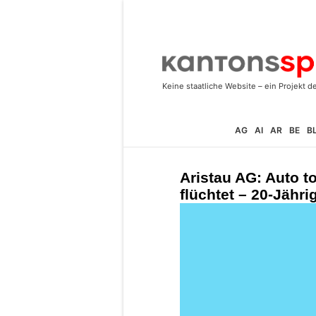
AG
AI
AR
BE
B
Aristau AG: Auto t
flüchtet – 20-Jähr