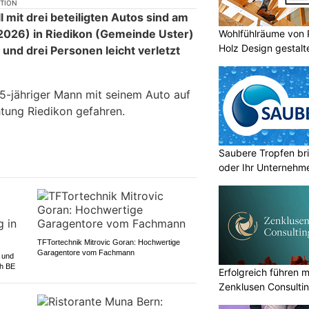
KTION
 mit drei beteiligten Autos sind am
.2026) in Riedikon (Gemeinde Uster)
Wohlfühlräume von 
Holz Design gestalt
und drei Personen leicht verletzt
35-jähriger Mann mit seinem Auto auf
chtung Riedikon gefahren.
Saubere Tropfen bri
oder Ihr Unternehm
TFTortechnik Mitrovic Goran: Hochwertige
Garagentore vom Fachmann
 und
ch BE
Erfolgreich führen 
Zenklusen Consulti