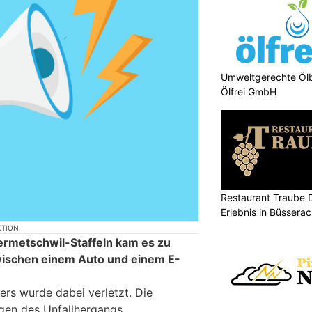
Umweltgerechte Öl
Ölfrei GmbH
Restaurant Traube D
Erlebnis in Büssera
KTION
ermetschwil-Staffeln kam es zu
wischen einem Auto und einem E-
ers wurde dabei verletzt. Die
gen des Unfallhergangs.