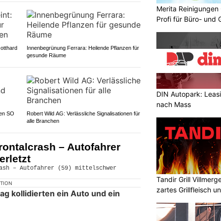
Merita Reinigungen
Profi für Büro- und
otthard
Innenbegrünung Ferrara: Heilende Pflanzen für
gesunde Räume
DIN Autopark: Leas
nach Mass
ten SO
Robert Wild AG: Verlässliche Signalisationen für
alle Branchen
ontalcrash – Autofahrer
erletzt
Tandir Grill Villmer
KTION
zartes Grillfleisch 
 kollidierten ein Auto und ein