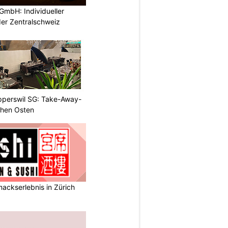
GmbH: Individueller
der Zentralschweiz
apperswil SG: Take-Away-
hen Osten
ackserlebnis in Zürich