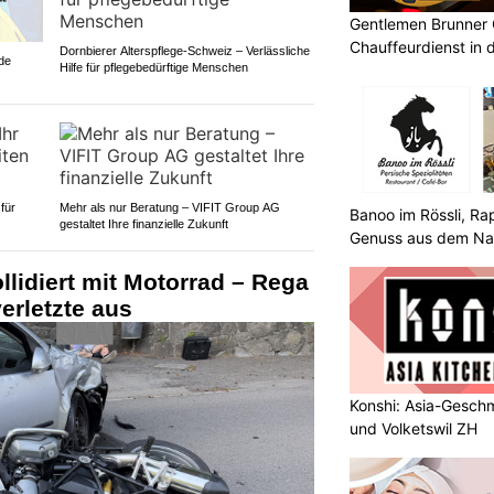
Gentlemen Brunner 
Chauffeurdienst in 
Dornbierer Alterspflege-Schweiz – Verlässliche
de
Hilfe für pflegebedürftige Menschen
 für
Mehr als nur Beratung – VIFIT Group AG
Banoo im Rössli, R
gestaltet Ihre finanzielle Zukunft
Genuss aus dem Na
llidiert mit Motorrad – Rega
erletzte aus
Konshi: Asia-Geschm
und Volketswil ZH