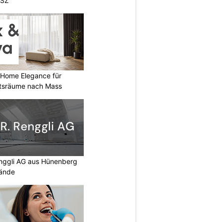
 SZ
 Home Elegance für
tsräume nach Mass
enggli AG aus Hünenberg
Wände