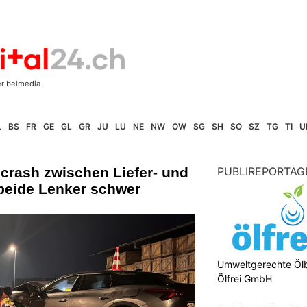
L
BS
FR
GE
GL
GR
JU
LU
NE
NW
OW
SG
SH
SO
SZ
TG
TI
U
crash zwischen Liefer- und
PUBLIREPORTAG
beide Lenker schwer
Umweltgerechte Öl
Ölfrei GmbH