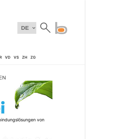
R
VD
VS
ZH
ZG
EN
bindungslösungen von