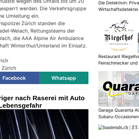
 musste wegen des Unfalls bis um 20
Die Detektivin: Priv
gesperrt werden. Die Verkehrsgruppe
Wirtschaftsdetektei
ne Umleitung ein.
polizei Zürich standen die
adel-Weiach, Rettungsteams der
ülach, die AAA Alpine Air Ambulance
haft Winterthur/Unterland im Einsatz.
Restaurant Riegelhof
rich
Feinschmecker und 
i Zürich
Facebook
Whatsapp
riger nach Raserei mit Auto
 Lebensgefahr
Garage Quaranta AG
Subaru-Occasionen 