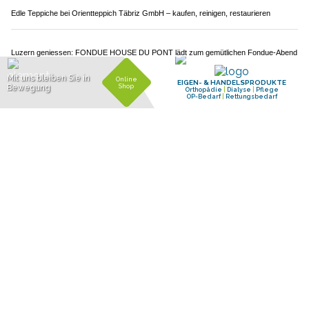
Diamonds Body GmbH: Ästhetische Lösungen für Schönheit und Wohlbefinden
Edle Teppiche bei Orientteppich Täbriz GmbH – kaufen, reinigen, restaurieren