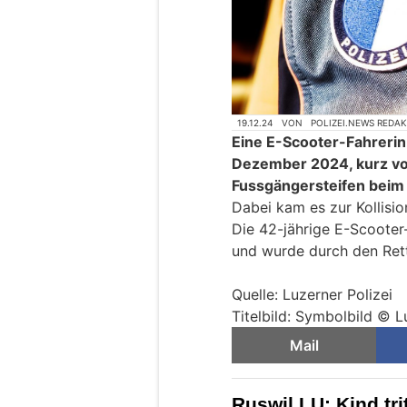
19.12.24
VON
POLIZEI.NEWS REDA
Eine E-Scooter-Fahrerin
Dezember 2024, kurz vo
Fussgängersteifen beim
Dabei kam es zur Kollisio
Die 42-jährige E-Scooter-
und wurde durch den Rett
Quelle: Luzerner Polizei
Titelbild: Symbolbild © L
Mail
Ruswil LU: Kind tri