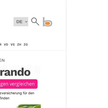
R
VD
VS
ZH
ZG
EN
zversicherung für den
finden