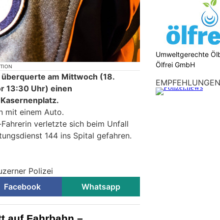
Umweltgerechte Öl
Ölfrei GmbH
KTION
 überquerte am Mittwoch (18.
EMPFEHLUNGE
r 13:30 Uhr) einen
 Kasernenplatz.
n mit einem Auto.
Fahrerin verletzte sich beim Unfall
ungsdienst 144 ins Spital gefahren.
uzerner Polizei
Facebook
Whatsapp
tt auf Fahrbahn –