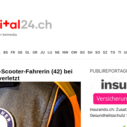
L
BS
FR
GE
GL
GR
JU
LU
NE
NW
OW
SG
SH
SO
SZ
TG
TI
U
-Scooter-Fahrerin (42) bei
PUBLIREPORTAG
verletzt
insurando.ch: Zusat
Gesundheitsschutz 