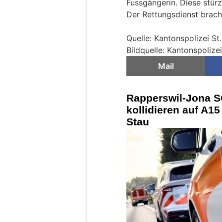
Fussgängerin. Diese stürz
Der Rettungsdienst bracht
Quelle: Kantonspolizei St
Bildquelle: Kantonspolizei
Mail
Rapperswil-Jona S
kollidieren auf A15
Stau