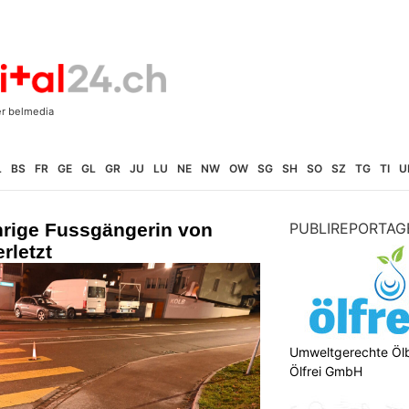
L
BS
FR
GE
GL
GR
JU
LU
NE
NW
OW
SG
SH
SO
SZ
TG
TI
U
hrige Fussgängerin von
PUBLIREPORTAG
rletzt
Umweltgerechte Öl
Ölfrei GmbH