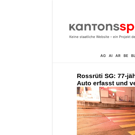
AG
AI
AR
BE
B
Rossrüti SG: 77-jä
Auto erfasst und ve