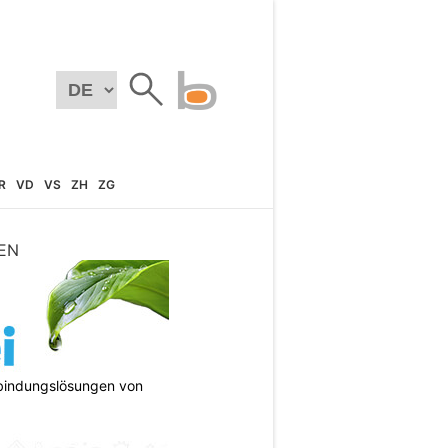
R
VD
VS
ZH
ZG
EN
bindungslösungen von