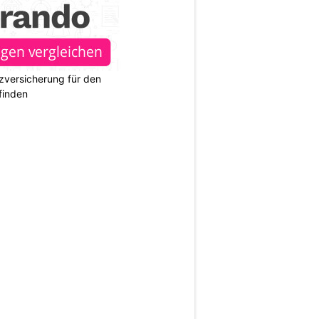
zversicherung für den
finden
N