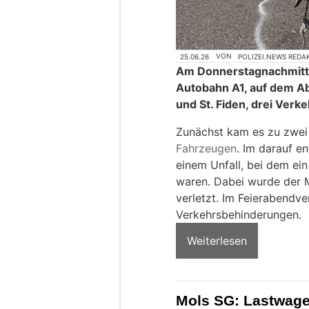
25.06.26
VON
POLIZEI.NEWS REDA
Am Donnerstagnachmitta
Autobahn A1, auf dem Ab
und St. Fiden, drei Verke
Zunächst kam es zu zwe
Fahrzeugen
. Im darauf e
einem Unfall, bei dem ei
waren. Dabei wurde der 
verletzt. Im Feierabendv
Verkehrsbehinderungen.
Weiterlesen
Mols SG: Lastwagen