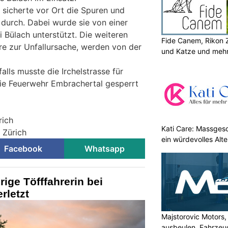
 sicherte vor Ort die Spuren und
 durch. Dabei wurde sie von einer
i Bülach unterstützt. Die weiteren
Fide Canem, Rikon 
re zur Unfallursache, werden von der
und Katze und meh
lls musste die Irchelstrasse für
ie Feuerwehr Embrachertal gesperrt
rich
Kati Care: Massges
i Zürich
ein würdevolles Alte
Facebook
Whatsapp
ige Töfffahrerin bei
rletzt
Majstorovic Motors, 
ausbeulen, Fahrzeug