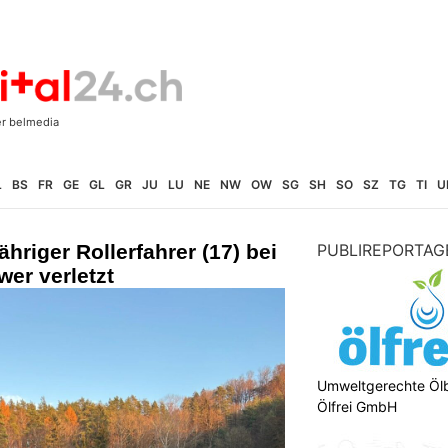
L
BS
FR
GE
GL
GR
JU
LU
NE
NW
OW
SG
SH
SO
SZ
TG
TI
U
hriger Rollerfahrer (17) bei
PUBLIREPORTAG
wer verletzt
Umweltgerechte Öl
Ölfrei GmbH