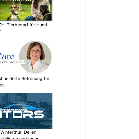
ZH: Tierbedarf für Hund
r
chneiderte Betreuung für
rn
Winterthur: Dellen
 folieren und mehr