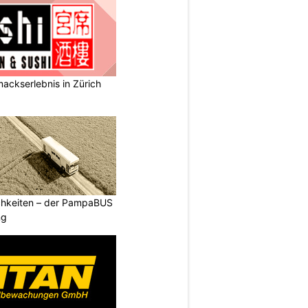
ackserlebnis in Zürich
ichkeiten – der PampaBUS
ng