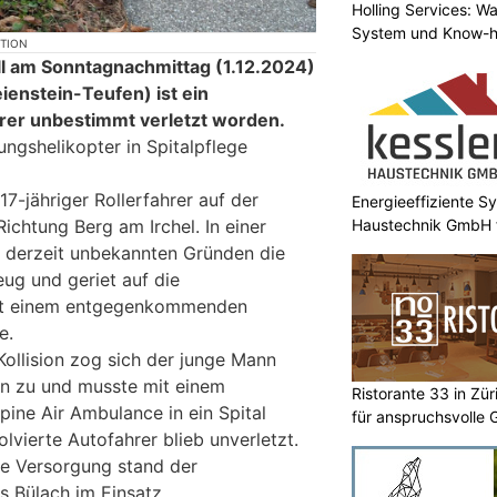
Holling Services: 
System und Know-
KTION
l am Sonntagnachmittag (1.12.2024)
ienstein-Teufen) ist ein
hrer unbestimmt verletzt worden.
ngshelikopter in Spitalpflege
17-jähriger Rollerfahrer auf der
Energieeffiziente S
Richtung Berg am Irchel. In einer
Haustechnik GmbH f
s derzeit unbekannten Gründen die
eug und geriet auf die
it einem entgegenkommenden
e.
Kollision zog sich der junge Mann
n zu und musste mit einem
Ristorante 33 in Zü
pine Air Ambulance in ein Spital
für anspruchsvolle 
lvierte Autofahrer blieb unverletzt.
che Versorgung stand der
s Bülach im Einsatz.