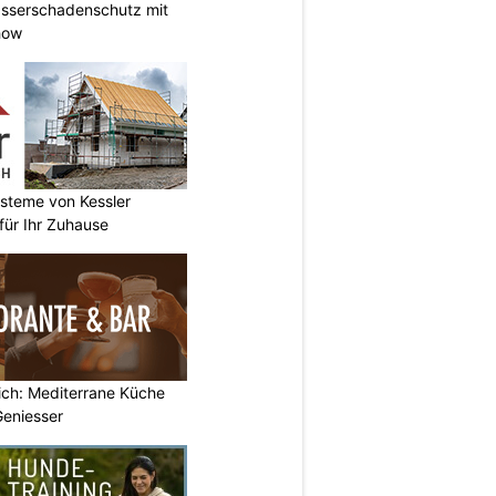
Wasserschadenschutz mit
how
ysteme von Kessler
ür Ihr Zuhause
rich: Mediterrane Küche
Geniesser