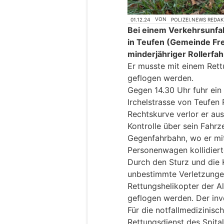
01.12.24
VON
POLIZEI.NEWS REDA
Bei einem Verkehrsunfal
in Teufen (Gemeinde Fre
minderjähriger Rollerfa
Er musste mit einem Rettu
geflogen werden.
Gegen 14.30 Uhr fuhr ein 
Irchelstrasse von Teufen 
Rechtskurve verlor er au
Kontrolle über sein Fahrz
Gegenfahrbahn, wo er m
Personenwagen kollidiert
Durch den Sturz und die 
unbestimmte Verletzunge
Rettungshelikopter der Al
geflogen werden. Der invo
Für die notfallmedizinis
Rettungsdienst des Spital