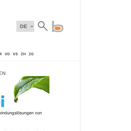
R
VD
VS
ZH
ZG
EN
bindungslösungen von