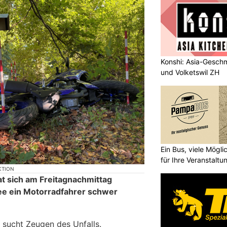
Konshi: Asia-Geschm
und Volketswil ZH
Ein Bus, viele Mögl
für Ihre Veranstaltu
KTION
at sich am Freitagnachmittag
ee ein Motorradfahrer schwer
 sucht Zeugen des Unfalls.