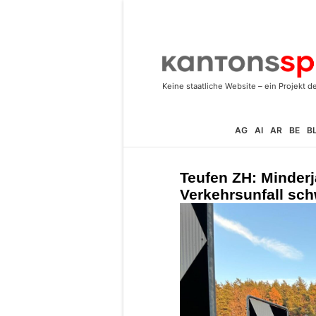
AG
AI
AR
BE
B
Teufen ZH: Minderjä
Verkehrsunfall sch