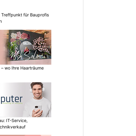
Treffpunkt für Bauprofis
n
 – wo Ihre Haarträume
u: IT-Service,
chnikverkauf