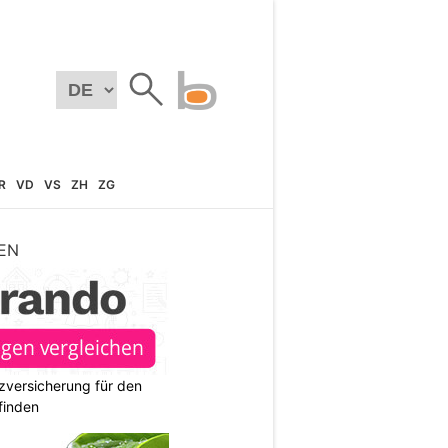
R
VD
VS
ZH
ZG
EN
zversicherung für den
finden