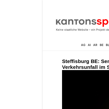
AG
AI
AR
BE
B
Steffisburg BE: Se
Verkehrsunfall im 