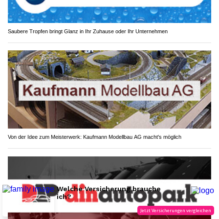
Saubere Tropfen bringt Glanz in Ihr Zuhause oder Ihr Unternehmen
Von der Idee zum Meisterwerk: Kaufmann Modellbau AG macht's möglich