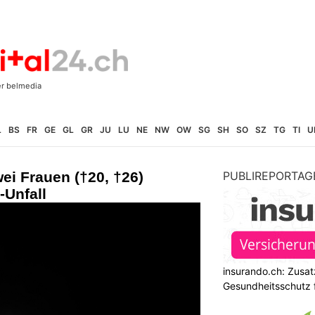
L
BS
FR
GE
GL
GR
JU
LU
NE
NW
OW
SG
SH
SO
SZ
TG
TI
U
ei Frauen (†20, †26)
PUBLIREPORTAG
-Unfall
insurando.ch: Zusat
Gesundheitsschutz 