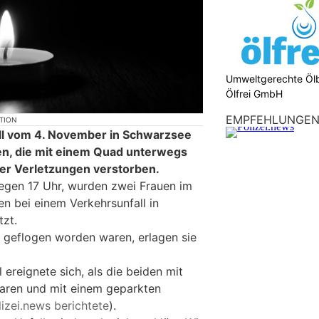
Umweltgerechte Öl
Ölfrei GmbH
EMPFEHLUNGE
KTION
l vom 4. November in Schwarzsee
en, die mit einem Quad unterwegs
rer Verletzungen verstorben.
gen 17 Uhr, wurden zwei Frauen im
n bei einem Verkehrsunfall in
zt.
l geflogen worden waren, erlagen sie
 ereignete sich, als die beiden mit
ren und mit einem geparkten
lizei.news berichtete
).