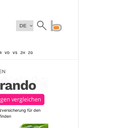
R
VD
VS
ZH
ZG
EN
zversicherung für den
finden