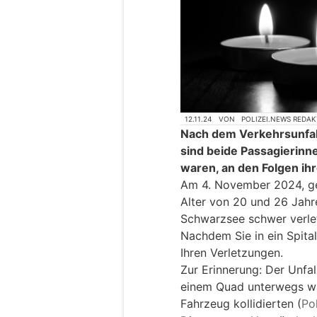
12.11.24
VON
POLIZEI.NEWS REDA
Nach dem Verkehrsunfal
sind beide Passagierinn
waren, an den Folgen ih
Am 4. November 2024, ge
Alter von 20 und 26 Jahre
Schwarzsee schwer verlet
Nachdem Sie in ein Spita
Ihren Verletzungen.
Zur Erinnerung: Der Unfall
einem Quad unterwegs wa
Fahrzeug kollidierten (
Po