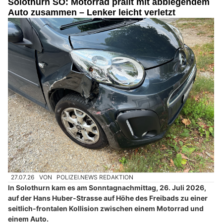
Solothurn SO: Motorrad prallt mit abbiegendem
Auto zusammen – Lenker leicht verletzt
27.07.26
VON
POLIZEI.NEWS REDAKTION
In Solothurn kam es am Sonntagnachmittag, 26. Juli 2026,
auf der Hans Huber-Strasse auf Höhe des Freibads zu einer
seitlich-frontalen Kollision zwischen einem Motorrad und
einem Auto.