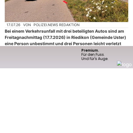
17.07.26
VON
POLIZEI.NEWS REDAKTION
Bei einem Verkehrsunfall mit drei beteiligten Autos sind am
Freitagnachmittag (17.7.2026) in Riedikon (Gemeinde Uster)
eine Person unbestimmt und drei Personen leicht verletzt
worden.
Gegen 15.45 Uhr ist ein 35-jähriger Mann mit seinem Auto auf
der Rällikerstrasse in Richtung Riedikon gefahren.
Weiterlesen
Innenbegrünung Ferrara: Heilende Pflanzen für gesunde Räume