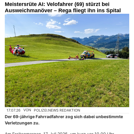
Meistersrüte AI: Velofahrer (69) stürzt bei
Ausweichmanöver – Rega fliegt ihn ins Spital
17.07.26
VON
POLIZEI.NEWS REDAKTION
Der 69-jährige Fahrradfahrer zog sich dabei unbestimmte
Verletzungen zu.
Am Freitagmorgen, 17. Juli 2026, um kurz vor 10.00 Uhr,