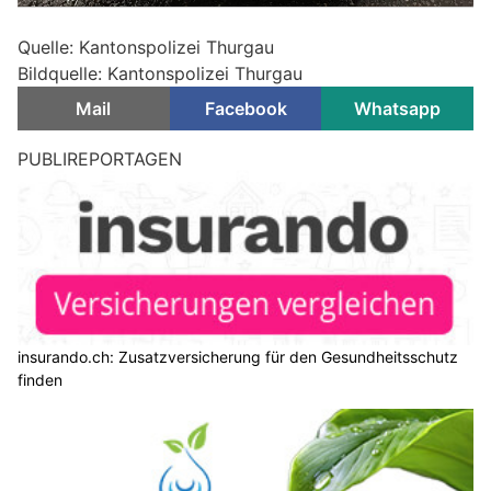
Quelle: Kantonspolizei Thurgau
Bildquelle: Kantonspolizei Thurgau
Mail
Facebook
Whatsapp
Diessenhofen TG: Töfffahrer (17) überholt
abbiegendes Auto und kracht in Gegenverkehr
24.05.26
VON
POLIZEI.NEWS REDAKTION
Bei einer Kollision mit einem Auto wurde am Samstagabend
in Diessenhofen ein Motorradfahrer schwer verletzt.
Er wurde von der Rega ins Spital geflogen.
Weiterlesen
Umweltgerechte Ölbindungslösungen von Ölfrei GmbH