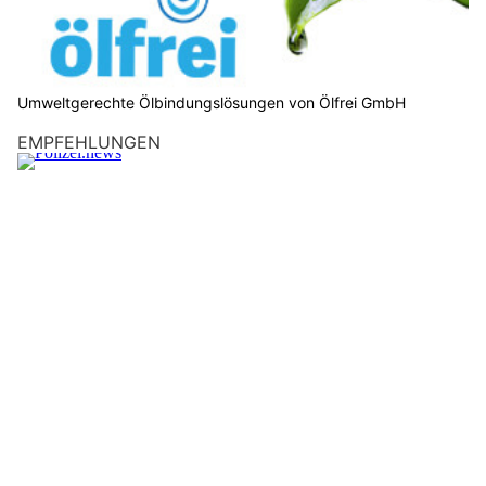
insurando.ch: Zusatzversicherung für den Gesundheitsschutz finden
Haag SG: Zwei Autos überschlagen sich nach
Frontalkollision – Mann verletzt
09.07.26
VON
POLIZEI.NEWS REDAKTION
Am frühen Mittwochabend (08.07.2026) ist es zu einer
Frontalkollision zwischen zwei Autos gekommen.
Beide Autos kamen von der Strasse ab, überschlugen sich und
blieben im Seitengraben auf dem Dach liegen. Ein 53-jähriger
Mann wurde eher leicht verletzt und vom Rettungsdienst ins
Spital gebracht. Es entstand Sachschaden.
Weiterlesen
Rothenthurm SZ: 79-Jähriger prallt mit Auto
gegen Betonblöcke und stirbt
13.07.26
VON
POLIZEI.NEWS REDAKTION
Am Sonntag, 12. Juli 2026, kam es auf der H8 zwischen