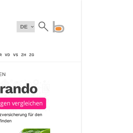
R
VD
VS
ZH
ZG
EN
zversicherung für den
finden