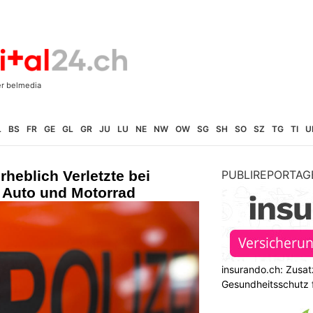
L
BS
FR
GE
GL
GR
JU
LU
NE
NW
OW
SG
SH
SO
SZ
TG
TI
U
heblich Verletzte bei
PUBLIREPORTAG
n Auto und Motorrad
insurando.ch: Zusat
Gesundheitsschutz 