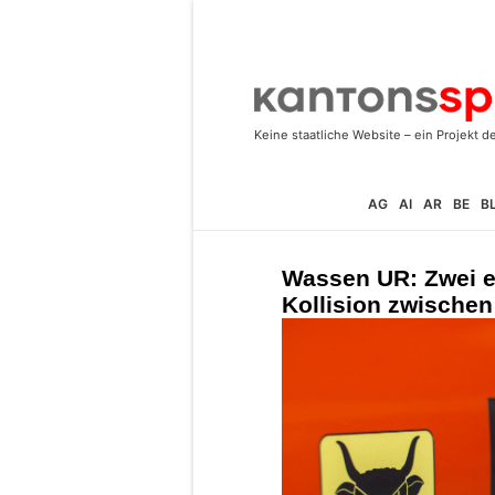
AG
AI
AR
BE
B
Wassen UR: Zwei er
Kollision zwische