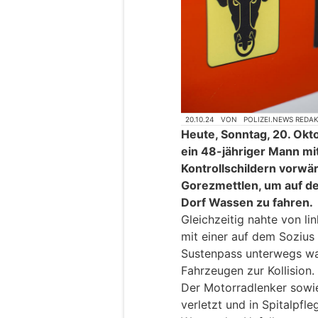
20.10.24
VON
POLIZEI.NEWS REDA
Heute, Sonntag, 20. Okto
ein 48-jähriger Mann m
Kontrollschildern vorwär
Gorezmettlen, um auf de
Dorf Wassen zu fahren.
Gleichzeitig nahte von li
mit einer auf dem Sozius 
Sustenpass unterwegs wa
Fahrzeugen zur Kollision.
Der Motorradlenker sowie
verletzt und in Spitalpfle