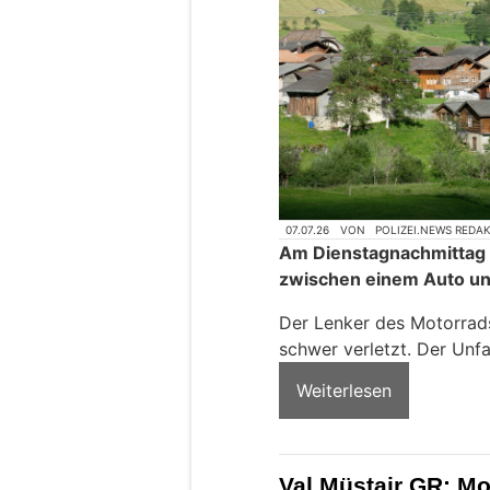
07.07.26
VON
POLIZEI.NEWS REDA
Am Dienstagnachmittag is
zwischen einem Auto u
Der Lenker des Motorrads
schwer verletzt. Der Unfa
Weiterlesen
Val Müstair GR: Mo