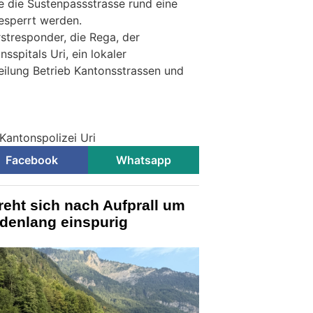
 die Sustenpassstrasse rund eine
esperrt werden.
rstresponder, die Rega, der
sspitals Uri, ein lokaler
eilung Betrieb Kantonsstrassen und
i
Kantonspolizei Uri
Facebook
Whatsapp
reht sich nach Aufprall um
ndenlang einspurig