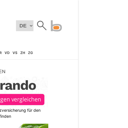
R
VD
VS
ZH
ZG
EN
zversicherung für den
finden