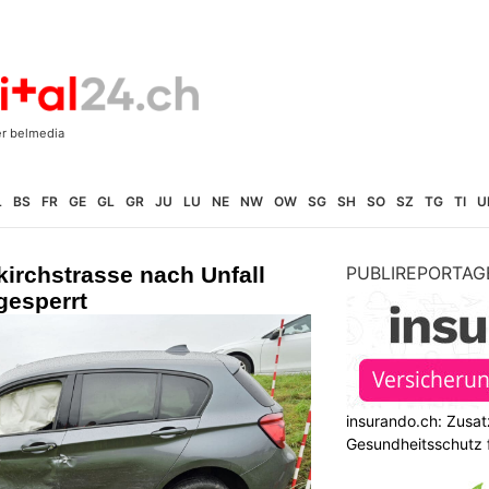
L
BS
FR
GE
GL
GR
JU
LU
NE
NW
OW
SG
SH
SO
SZ
TG
TI
U
rchstrasse nach Unfall
PUBLIREPORTAG
gesperrt
insurando.ch: Zusat
Gesundheitsschutz 