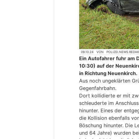
09.10.24
VON
POLIZEI.NEWS REDA
Ein Autofahrer fuhr am 
10:30) auf der Neuenki
in Richtung Neuenkirch.
Aus noch ungeklärten Grü
Gegenfahrbahn.
Dort kollidierte er mit
schleuderte im Anschlus
hinunter. Eines der ent
die Kollision ebenfalls vo
Böschung hinunter. Die L
und 64 Jahre) wurden beim