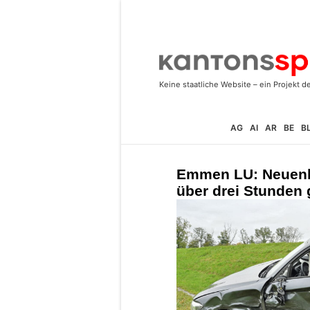
AG
AI
AR
BE
B
Emmen LU: Neuenki
über drei Stunden 