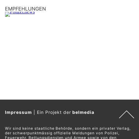
EMPFEHLUNGEN
Impressum
|
Ein Projekt der
belmedia
Wir sind keine staatliche Behörde, sondern ein privater Verlag,
der schwerpunktmässig offizielle Meldungen von Polizei,
Feuerwehr, Rettungsdiensten und Armee sowie von den