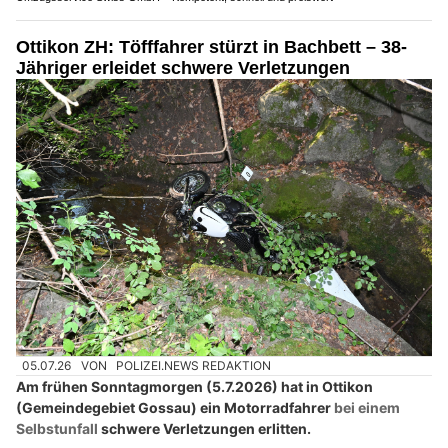
Ottikon ZH: Töfffahrer stürzt in Bachbett – 38-
Jähriger erleidet schwere Verletzungen
05.07.26
VON
POLIZEI.NEWS REDAKTION
Am frühen Sonntagmorgen (5.7.2026) hat in Ottikon
(Gemeindegebiet Gossau) ein Motorradfahrer
bei einem
Selbstunfall
schwere Verletzungen erlitten.